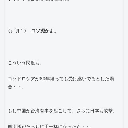
(;´Д｀)　コソ泥かよ。
こういう民度も、
コソドロシアが80年経っても受け継いでるとした場
合・・。
もし中国が台湾有事を起こして、さらに日本も攻撃。
自衛隊がそっちに手一杯になったら・・。