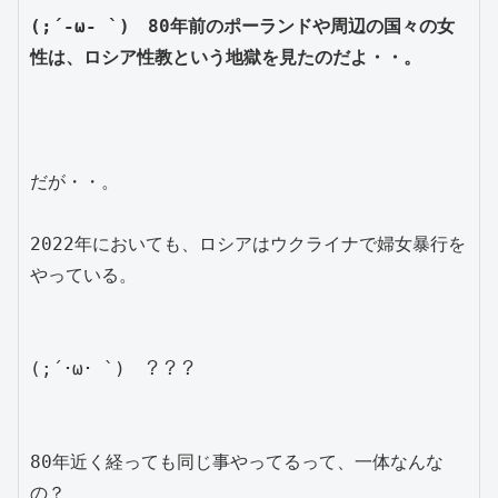
(;´-ω- `)　80年前のポーランドや周辺の国々の女
性は、ロシア性教という地獄を見たのだよ・・。
だが・・。
2022年においても、ロシアはウクライナで婦女暴行を
やっている。
(;´･ω･ `)　？？？
80年近く経っても同じ事やってるって、一体なんな
の？