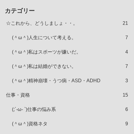
カテゴリー
☆これから、どうしましょ・・。
21
(＾ω＾)人生について考える。
7
(＾ω＾)私はスポーツが嫌いだ。
4
(＾ω＾)私は結婚ができない。
7
(＾ω＾)精神崩壊・うつ病・ASD・ADHD
3
仕事・資格
15
(;´-ω- `)仕事の悩み系
6
(＾ω＾)資格ネタ
9