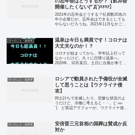
の忘年会はどうするか？【飲み会
開催したくない(*´Д`)ﾊｧﾊｧ】
2021年の忘年会どうする？社員数20名の
中小企業だが、忘年会はできるとしても
やらないだろうね。2021年11月なかご
ろ。(;´･ω･ `) そろそろ、会社の忘年会を
どうするか結論を出さないといけない
な。(;´Д｀) 気が早いと思われるけど...
温泉は今日も満員です！コロナは
日々のこと・徒然草
大丈夫なのか！？
コロナが始まってから、半年以上行って
なかったけど。久々に日帰り温泉へ。
2020年、10月某日。土日に台風が来て
て、微妙に雨が強い。せっかくの休みに
どこへも行けないので、車で近くの温泉
に行くことにした。(;´Д｀) それしか、
ロシアで動員された予備役が全滅
日々のこと・徒然草
することがなかっ...
して思うことは【ウクライナ侵
攻】
同士討ちで全滅したり、悲惨な状況のよ
うだけど、冷徹に考えると・・。(;´-ω-
`) ど底辺アラフォーが、ウクライナ侵攻
について考えるコーナー。2022年11月に
入って、泥沼化したウクライナ侵攻に、
ロシアが予備役を投入している状況です
安倍晋三元首相の国葬は賛成か反
日々のこと・徒然草
な。(...
対か