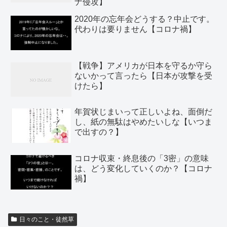
ナ侵攻】
2020年の忘年会どうする？中止です。
代わりは要りません【コロナ禍】
【戦争】アメリカが日本を守るか守ら
ないかって言ったら【日本が攻撃を受
けたら】
年賀状じまいって正しいよね、面倒だ
し、紙の無駄はやめたいしな【いつま
で出すの？】
コロナ収束・終息後の「3密」の意味
は、どう変化していくのか？【コロナ
禍】
日々のこと・徒然草