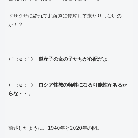
ドサクサに紛れて北海道に侵攻して来たりしないの
か！？
(´；ω；`)　道産子の女の子たちが心配だよ。
(´；ω；`)　ロシア性教の犠牲になる可能性があるか
らな・・。
前述したように、1940年と2020年の間。