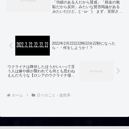
「功績のある人だから賛成」「税金の無
駄だから反対」みたいな賛否両論がある
みたいだけど。(;´･ω･ `) まず、安部さん
の死を悼むけど。彼を国葬にするかどう
かで、モメているらしいな。私は、国葬
にした方が良いと思うけどなー。「みん
な死を悼んで...
2022年2月22日22時22分22秒になった
ら・・何をしようか！？
ウクライナは降伏したほうがいいって言
う人は嫁や娘が襲われても何とも思わね
えんだろうな【ロシアのウクライナ侵
攻】
ホーム
日々のこと・徒然草