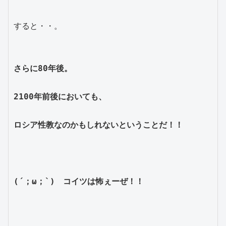
すると・・。
さらに80年後。
2100年前後においても、
ロシア性教なのかもしれないということだ！！
(´；ω；`)　コイツは怖ぇーぜ！！