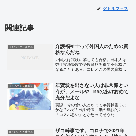
グトルフォス
関連記事
介護福祉士って外国人のための資
日々のこと・徒然草
格なんだね
外国人は試験に落ちても合格。日本人は
数年実務経験で受験資格を得て不合格に
なることもある。コレどこの国の資格な
の？2025年6月。介護業界が闇過ぎて草案
件外国人は試験に落ちて合格。日本人は
実務に追われて勉強できず不合格。どこ
年賀状を出さない人は非常識とい
日々のこと・徒然草
の国の資格やねん介...
うが、メールやLineのあけおめで
充分だよな
実際、今の若い人とかって年賀状書くの
かな？ハガキ代や時間、紙の無駄的に
「コスパ悪い」とか思ってそうだ
が・・。年賀状 2023 ハガキ 10枚 お年玉
付き 年賀はがき 卯年〈NE115 水彩〉特
選デザイナーズ(;´Д｀) 年末年始の風物
ザコ幹事です。コロナで2021年
日々のこと・徒然草
詩、年...