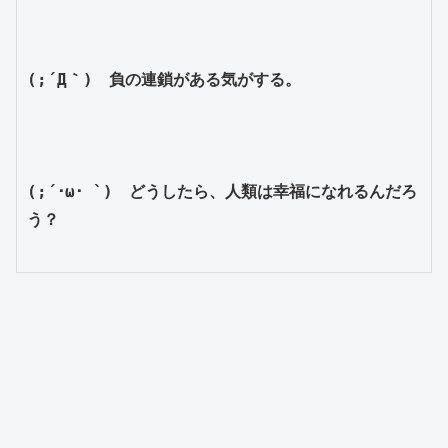
(;´Д｀)　負の連鎖がある気がする。
(;´･ω･ `)　どうしたら、人類は幸福になれるんだろ
う？