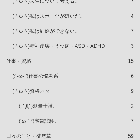
(＾ω＾)人生について考える。
7
(＾ω＾)私はスポーツが嫌いだ。
4
(＾ω＾)私は結婚ができない。
7
(＾ω＾)精神崩壊・うつ病・ASD・ADHD
3
仕事・資格
15
(;´-ω- `)仕事の悩み系
6
(＾ω＾)資格ネタ
9
(; ﾟДﾟ)測量士補。
2
(´ω｀*)宅建試験。
7
日々のこと・徒然草
59