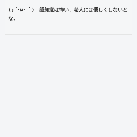
(;´･ω･ `)　認知症は怖い、老人には優しくしないと
な。