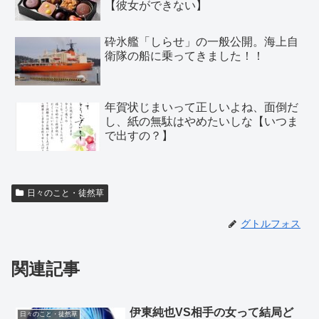
【彼女ができない】
砕氷艦「しらせ」の一般公開。海上自
衛隊の船に乗ってきました！！
年賀状じまいって正しいよね、面倒だ
し、紙の無駄はやめたいしな【いつま
で出すの？】
日々のこと・徒然草
グトルフォス
関連記事
伊東純也VS相手の女って結局ど
日々のこと・徒然草