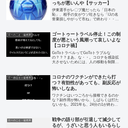
っちが悪いんや【サッカー】
伊東選手がレ〇プ魔だったら「日本の
恥」、相手の女がウソ吐きなら「IJの名
誉棄損しやがって市ね」で終わり・・
か？2024年2月。(;´･ω･ `) 実際、伊東選
手は白なのか黒なのか・・気になるやん
け。知り合いのサッカーファンが「IJは
ゴートゥートラベル停止！この制
日々のこと・徒然草
絶対に無...
度が悪という風潮って哀しいよな
【コロナ禍】
GoToトラベルってGoToトラブルな
の？？？まあ、な・・。コロナを感染拡
大させないためには、人の移動を制限す
るのが一番である。(;´･ω･) 当たり前の
話ですね。11月からの感染者数増大の一
因になってるのは間違いないから「クソ
コロナのワクチンができたら打
日々のこと・徒然草
制度！」「さ...
つ？有効性があっても、副反応が
怖いしなあ。
ワクチンはいつごろから接種できるのか
な？副作用が怖いから、しばらくは打た
ないかも。2021年も、24分の1が終わり
ましたな。(;´･ω･) 今、1月の後半だから
ね。相変わらず、コロナウイルスが猛威
を振るってますが。なんか、国内でも2月
戦争の語り部が引退して減少して
日々のこと・徒然草
下旬辺...
るが、うざいと思う人もいるらし