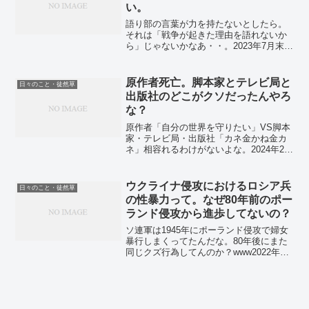
い。
語り部の言葉が力を持たないとしたら。
それは「戦争が起きた理由を語れないか
ら」じゃないかなあ・・。2023年7月末。
(;´･ω･ `) ロシアのウクライナ侵攻が終わ
らぬまま、日本は終戦の日を迎えそうで
すな。なんか、戦争の語り部が引退した
原作者死亡。脚本家とテレビ局と
日々のこと・徒然草
り、亡...
出版社のどこがクソだったんやろ
な？
原作者「自分の世界を守りたい」VS脚本
家・テレビ局・出版社「カネ金かね金カ
ネ」相容れるわけがないよな。2024年2
月。漫画原作者の芦原妃名子さんが亡く
なり、その前のドラマ化脚本家の無神経
コメントとかで炎上しまくってたな。そ
ウクライナ侵攻におけるロシア兵
日々のこと・徒然草
して、テレビ局や出...
の性暴力って。なぜ80年前のポー
ランド侵攻から進歩してないの？
ソ連軍は1945年にポーランド侵攻で婦女
暴行しまくってたんだな。80年後にまた
同じクズ行為してんのか？www2022年4
月。ヒマすぎるので、ウクライナ問題に
ついて考えてみたりする。ロシアのウク
ライナ侵攻という戦争犯罪が続く中、お
ぞましい事態...