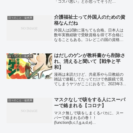
「コスパ悪い」とか思ってそうだ
が・・。年賀状 2023 ハガキ 10枚 お年玉
付き 年賀はがき 卯年〈NE115 水彩〉特
選デザイナーズ(;´Д｀) 年末年始の風物
介護福祉士って外国人のための資
日々のこと・徒然草
詩、年...
格なんだね
外国人は試験に落ちても合格。日本人は
数年実務経験で受験資格を得て不合格に
なることもある。コレどこの国の資格な
の？2025年6月。介護業界が闇過ぎて草案
件外国人は試験に落ちて合格。日本人は
実務に追われて勉強できず不合格。どこ
はだしのゲンが教科書から削除さ
日々のこと・徒然草
の国の資格やねん介...
れ、消えると聞いて【戦争と平
和】
漫画は未読だけど、共産系やら日教組の
雑誌で連載してたってだけで色眼鏡で見
てしまうヤツがここにおるで。2023年3
月。はだしのゲンは、タイトルだけなら
誰でも知っとるだろうな。(;´Д｀) 私
は、未読だけど。でも、どっかで読んだ
マスクなしで咳をする人にスーパ
日々のこと・徒然草
ような気はする。...
ーで絡まれる【コロナ】
マスク無しで咳をしまくるバカに、スー
パーで絡まれるの巻！！
(function(b,c,f,g,a,d,e)
{b.MoshimoAffiliateObject=a;b=b||function
(){arguments.currentScript...