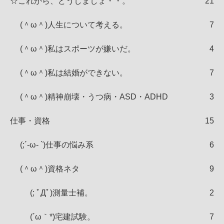
☆これから、どうしましょ・・。
21
(＾ω＾)人生について考える。
7
(＾ω＾)私はスポーツが嫌いだ。
4
(＾ω＾)私は結婚ができない。
7
(＾ω＾)精神崩壊・うつ病・ASD・ADHD
3
仕事・資格
15
(;´-ω- `)仕事の悩み系
6
(＾ω＾)資格ネタ
9
(; ﾟДﾟ)測量士補。
2
(´ω｀*)宅建試験。
7