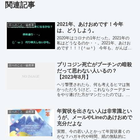
関連記事
2021年、あけおめです！今年
日々のこと・徒然草
は、どうしよう。
2020年はコロナの1年だった。2021年の
私はどうなるのか・・。2021年、あけお
めです！！！(＾ω＾) 今年も、がんばる
ぞ！！(;´Д｀) ・・何を？ という話に
なる。アラフォーに片足ツッコんで1年が
過ぎた。しかし、仕事は微妙だし、結
プリコジン死亡がプーチンの暗殺
日々のこと・徒然草
婚...
だって思わない人いるの？
【2023年8月】
ヘリ撃墜されたら、何も考えるヒマは無
かっただろうけど。これならクーデター
をやり遂げた方がマシだったのでは。
2023年8月。(;´Д｀) また、「日本に生ま
れて良かった」と思える現象が出たな。
ロシアウクライナ絡みで、6月にプリコジ
年賀状を出さない人は非常識とい
日々のこと・徒然草
ンさんが反乱...
うが、メールやLineのあけおめで
充分だよな
実際、今の若い人とかって年賀状書くの
かな？ハガキ代や時間、紙の無駄的に