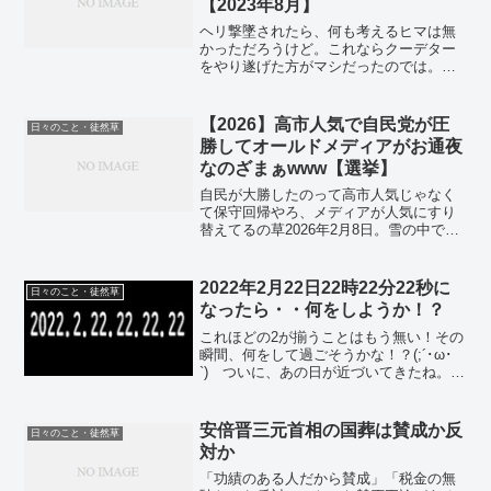
【2023年8月】
ヘリ撃墜されたら、何も考えるヒマは無
かっただろうけど。これならクーデター
をやり遂げた方がマシだったのでは。
2023年8月。(;´Д｀) また、「日本に生ま
れて良かった」と思える現象が出たな。
ロシアウクライナ絡みで、6月にプリコジ
【2026】高市人気で自民党が圧
日々のこと・徒然草
ンさんが反乱...
勝してオールドメディアがお通夜
なのざまぁwww【選挙】
自民が大勝したのって高市人気じゃなく
て保守回帰やろ、メディアが人気にすり
替えてるの草2026年2月8日。雪の中で衆
議院選挙があったけど、自民党が大勝し
ててメシウマである。私は自民党支持者
じゃないが。糞テレビと糞新聞が大キラ
2022年2月22日22時22分22秒に
日々のこと・徒然草
イだ。中国からカネ...
なったら・・何をしようか！？
これほどの2が揃うことはもう無い！その
瞬間、何をして過ごそうかな！？(;´･ω･
`) ついに、あの日が近づいてきたね。思
えば、20世紀のガキの頃とか。2000年代
に学生だった頃とかにも、思っていたこ
とがある。そう・・。2022年2月22日...
安倍晋三元首相の国葬は賛成か反
日々のこと・徒然草
対か
「功績のある人だから賛成」「税金の無