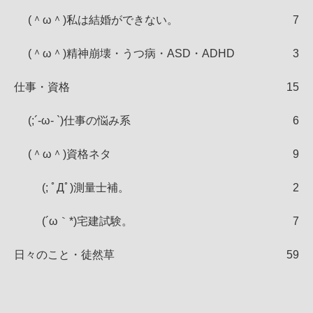
(＾ω＾)私は結婚ができない。
7
(＾ω＾)精神崩壊・うつ病・ASD・ADHD
3
仕事・資格
15
(;´-ω- `)仕事の悩み系
6
(＾ω＾)資格ネタ
9
(; ﾟДﾟ)測量士補。
2
(´ω｀*)宅建試験。
7
日々のこと・徒然草
59