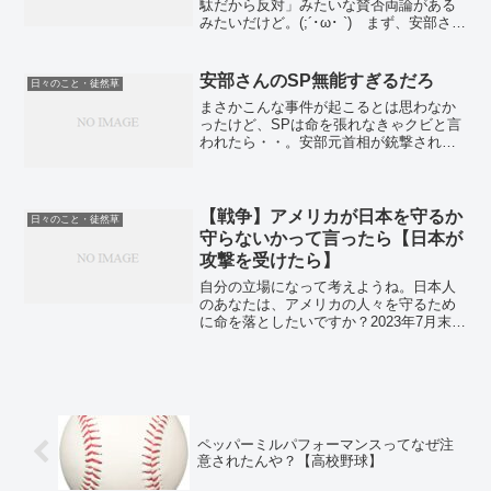
駄だから反対」みたいな賛否両論がある
みたいだけど。(;´･ω･ `) まず、安部さん
の死を悼むけど。彼を国葬にするかどう
かで、モメているらしいな。私は、国葬
にした方が良いと思うけどなー。「みん
安部さんのSP無能すぎるだろ
日々のこと・徒然草
な死を悼んで...
まさかこんな事件が起こるとは思わなか
ったけど、SPは命を張れなきゃクビと言
われたら・・。安部元首相が銃撃されて
亡くなってしまった。 (;´･ω･ `) 平和な
日本は幻想だったのか・・。しかし、周
りのSPはナニをやってたんだろう。「救
急車！！...
【戦争】アメリカが日本を守るか
日々のこと・徒然草
守らないかって言ったら【日本が
攻撃を受けたら】
自分の立場になって考えようね。日本人
のあなたは、アメリカの人々を守るため
に命を落としたいですか？2023年7月末。
前の戦争が終わった日(8月15日だった
か？)が近づいてきてるけど。ロシアのウ
クライナ侵略は終わってないし、中国に
よる台湾侵攻が...
ペッパーミルパフォーマンスってなぜ注
意されたんや？【高校野球】