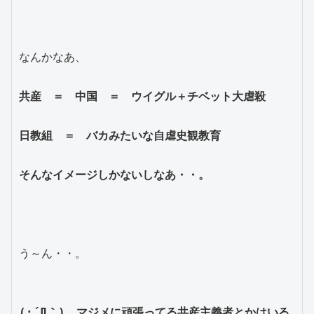
なんかなあ、
共産　＝　中国　＝　ウイグル＋チベット大虐殺
日教組　＝　バカみたいな自虐史観教育
そんなイメージしかないしなあ・・。
う～ん・・。
(;´Д｀)　マジメに頑張ってる共産主義者とかはいる