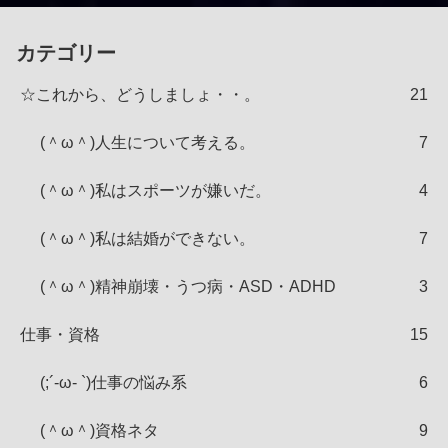
カテゴリー
☆これから、どうしましょ・・。
21
(＾ω＾)人生について考える。
7
(＾ω＾)私はスポーツが嫌いだ。
4
(＾ω＾)私は結婚ができない。
7
(＾ω＾)精神崩壊・うつ病・ASD・ADHD
3
仕事・資格
15
(;´-ω- `)仕事の悩み系
6
(＾ω＾)資格ネタ
9