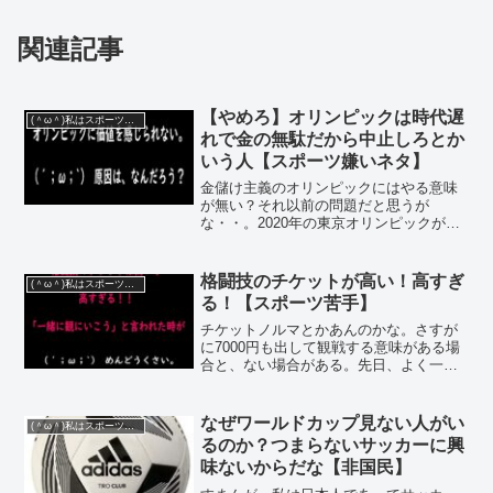
関連記事
【やめろ】オリンピックは時代遅
(＾ω＾)私はスポーツが嫌いだ。
れで金の無駄だから中止しろとか
いう人【スポーツ嫌いネタ】
金儲け主義のオリンピックにはやる意味
が無い？それ以前の問題だと思うが
な・・。2020年の東京オリンピックが、
2021年に延期された。(;´Д｀) いうまで
もなく、コロナが暴れているからであ
る。・・しかし、ホントに延期して開催
格闘技のチケットが高い！高すぎ
(＾ω＾)私はスポーツが嫌いだ。
できるのかなあ？...
る！【スポーツ苦手】
チケットノルマとかあんのかな。さすが
に7000円も出して観戦する意味がある場
合と、ない場合がある。先日、よく一緒
に遊んでいる友人から「知人が格闘技の
試合やるんだよ、一緒に観にいこう
ぜ！」とのお誘いを受けた。・・そし
なぜワールドカップ見ない人がい
(＾ω＾)私はスポーツが嫌いだ。
て、断った。だって、チケッ...
るのか？つまらないサッカーに興
味ないからだな【非国民】