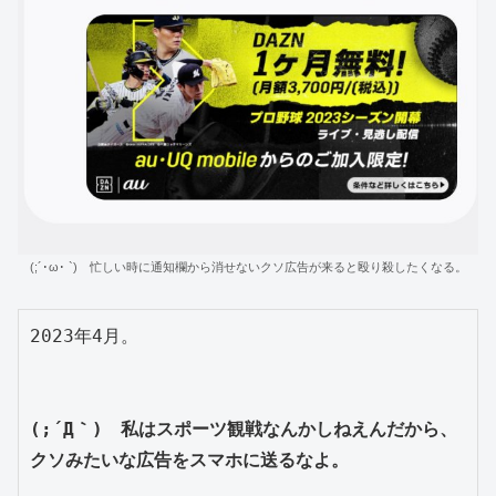
(;´･ω･ `) 忙しい時に通知欄から消せないクソ広告が来ると殴り殺したくなる。
2023年4月。
(;´Д｀)　私はスポーツ観戦なんかしねえんだから、
クソみたいな広告をスマホに送るなよ。