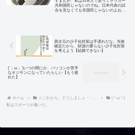
すまんが、私は日本人であってサッカー
共和国民じゃないのでね。日本代表の試
合を見なくても非国民じゃないのよおん♪
現在、サッカーのワールドカップが開催
され、盛り上がっているようですな。(´ω
｀*) 日本代表も、頑張っているらし
い！！(;´･ω･...
異次元の少子化対策は手遅れだな。失敗
確定だから、財源の要らない少子化対策
を考えよう【結婚できない】
(´；ω；`)いつの間にか、パソコンが苦手
なオジサンになっていたらしい【もう疲
れた】
ホーム
☆これから、どうしましょ・・。
(＾ω＾)
私はスポーツが嫌いだ。